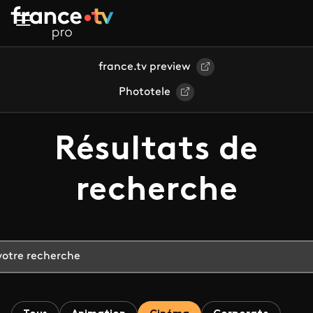
Aller au contenu principal
france.tv preview
Phototele
Résultats de
recherche