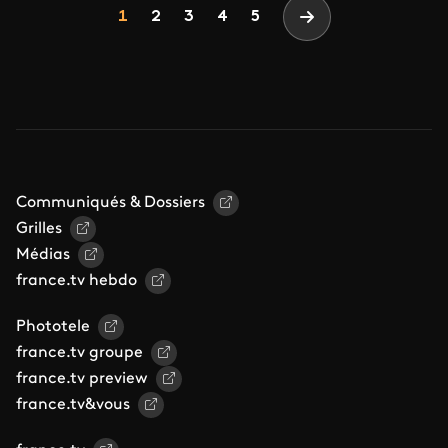
Pagination
Page
Page
Page
Page
Page
1
2
3
4
5
Page suivante
Communiqués & Dossiers
Grilles
Médias
france.tv hebdo
Phototele
france.tv groupe
france.tv preview
france.tv&vous