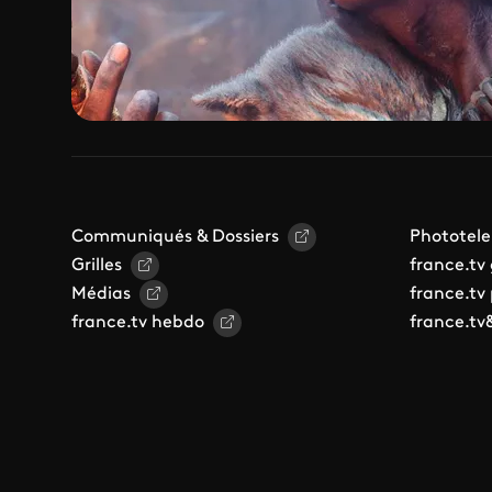
Communiqués & Dossiers
Phototele
Grilles
france.tv
Médias
france.tv
france.tv hebdo
france.tv