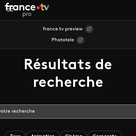
Aller au contenu principal
france.tv preview
Phototele
Résultats de
recherche