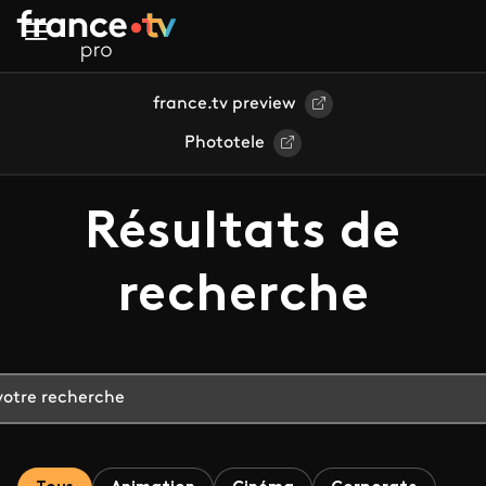
Aller au contenu principal
france.tv preview
Phototele
Résultats de
recherche