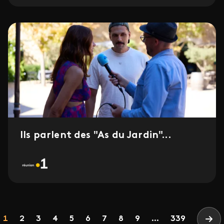
Ils parlent des "As du Jardin"...
Pagination
Page
Page
Page
Page
Page
Page
Page
Page
Page
1
2
3
4
5
6
7
8
9
...
339
Pag