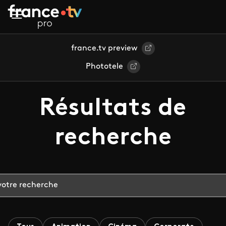
Aller au contenu principal
france.tv preview
Phototele
Résultats de
recherche