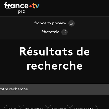
Aller au contenu principal
france.tv preview
Phototele
Résultats de
recherche