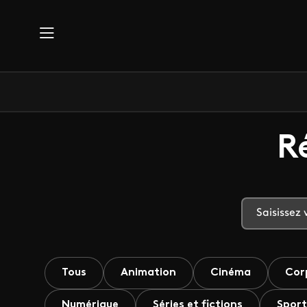
Aller au contenu principal
R
Tous
Animation
Cinéma
Cor
Numérique
Séries et fictions
Sport