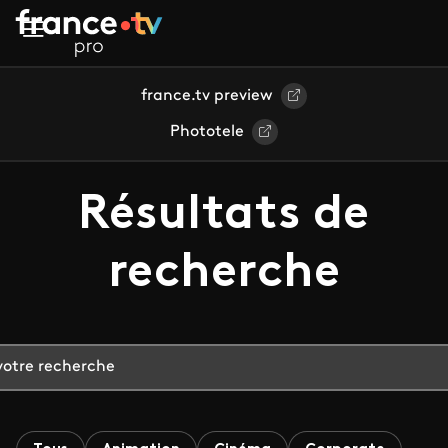
Aller au contenu principal
france.tv preview
Phototele
Résultats de
recherche