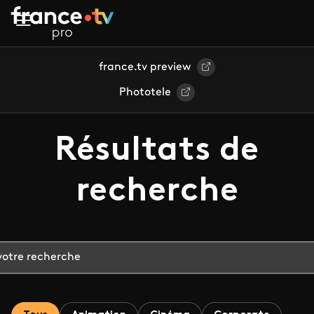
Aller au contenu principal
france.tv preview
Phototele
Résultats de
recherche