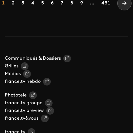
Page
Page
Page
Page
Page
Page
Page
Page
Page
1
2
3
4
5
6
7
8
9
...
431
Pag
Communiqués & Dossiers
Grilles
Médias
france.tv hebdo
Phototele
france.tv groupe
france.tv preview
france.tv&vous
france.tv