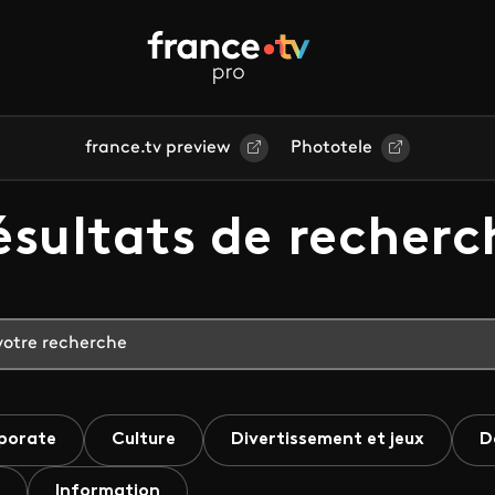
france.tv preview
Phototele
ésultats de recherc
porate
Culture
Divertissement et jeux
D
Information