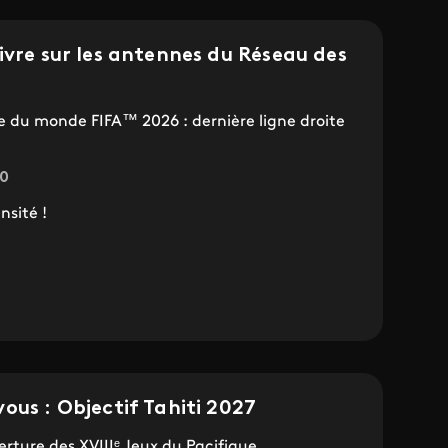
ivre sur les antennes du Réseau des
pe du monde FIFA™ 2026 : dernière ligne droite
00
nsité !
ous : Objectif Tahiti 2027
verture des XVIIIᵉ Jeux du Pacifique