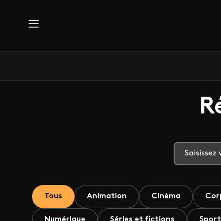
Aller au contenu principal
R
Tous
Animation
Cinéma
Cor
Numérique
Séries et fictions
Sport