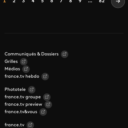
Page
Page
Page
Page
Page
Page
Page
Page
Page
1
2
3
4
5
6
7
8
9
...
82
Page
Communiqués & Dossiers
Grilles
Médias
france.tv hebdo
Phototele
france.tv groupe
france.tv preview
france.tv&vous
france.tv