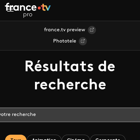
Aller au contenu principal
france.tv preview
Phototele
Résultats de
recherche