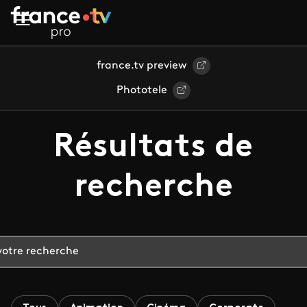
Aller au contenu principal
france.tv preview
Phototele
Résultats de
recherche