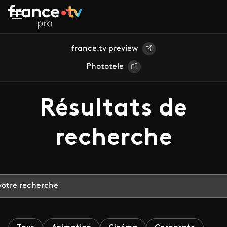
Aller au contenu principal
france.tv preview
Phototele
Résultats de
recherche