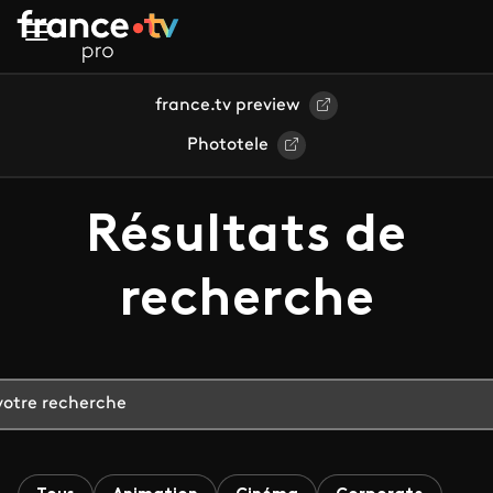
Aller au contenu principal
france.tv preview
Phototele
Résultats de
recherche