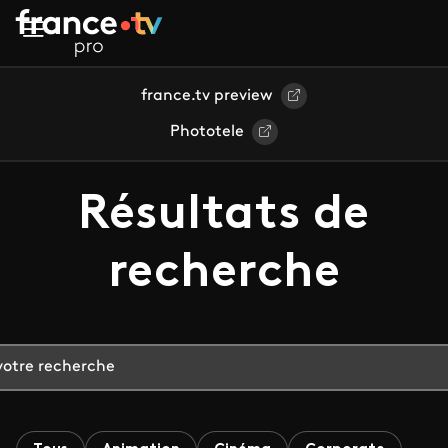
Aller au contenu principal
france.tv preview
Phototele
Résultats de
recherche