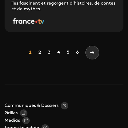
îles fascinent et regorgent d’histoires, de contes
et de mythes.
Pagination
Page
Page
Page
Page
Page
Page
1
2
3
4
5
6
Page suivante
Communiqués & Dossiers
Grilles
Médias