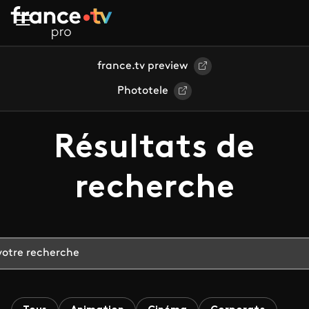
Aller au contenu principal
france.tv preview
Phototele
Résultats de
recherche