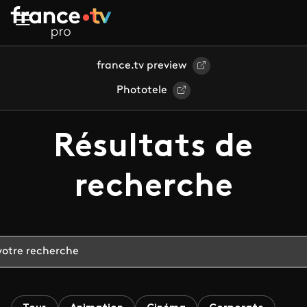
Aller au contenu principal
france.tv preview
Phototele
Résultats de
recherche