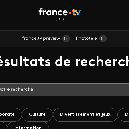
france.tv preview
Phototele
ésultats de recherc
porate
Culture
Divertissement et jeux
D
Information