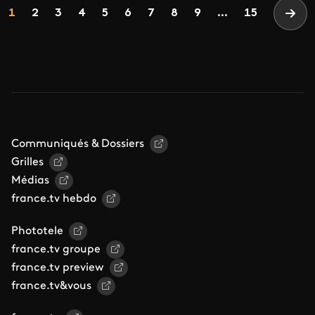
Pagination
Page
Page
Page
Page
Page
Page
Page
Page
Page
1
2
3
4
5
6
7
8
9
...
15
Page
Communiqués & Dossiers
Grilles
Médias
france.tv hebdo
Phototele
france.tv groupe
france.tv preview
france.tv&vous