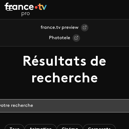
Aller au contenu principal
france.tv preview
Phototele
Résultats de
recherche