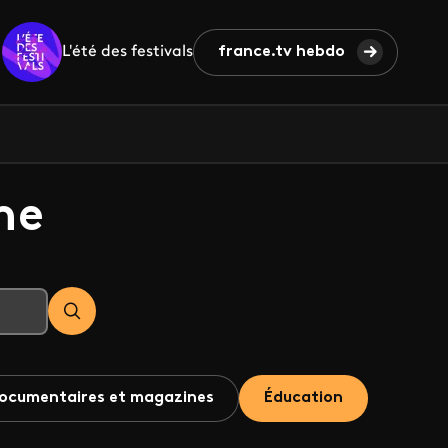
L'été des festivals
france.tv hebdo
he
ocumentaires et magazines
Éducation