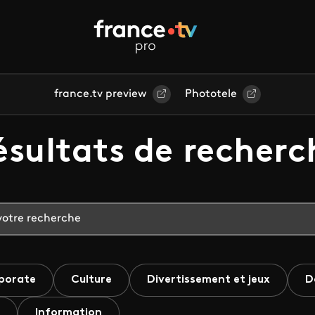
france.tv preview
Phototele
ésultats de recherc
porate
Culture
Divertissement et jeux
D
Information