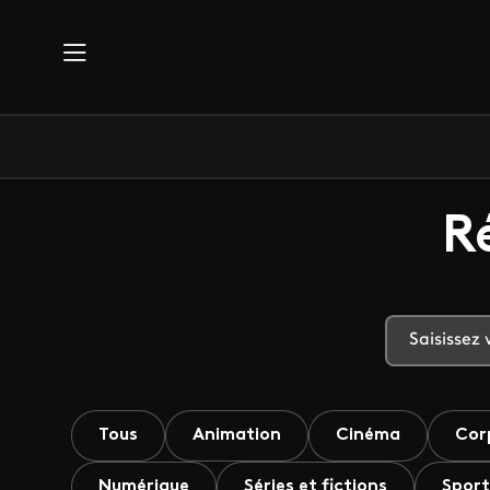
Aller au contenu principal
R
Tous
Animation
Cinéma
Cor
Numérique
Séries et fictions
Sport