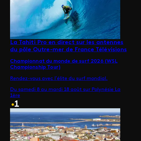
La Tahiti Pro en direct sur les antennes
du pôle Outre-mer de France Télévisions
Championnat du monde de surf 2026 (WSL
Championship Tour)
Rendez-vous avec l’élite du surf mondial.
Du samedi 8 au mardi 18 août sur Polynésie La
1ère