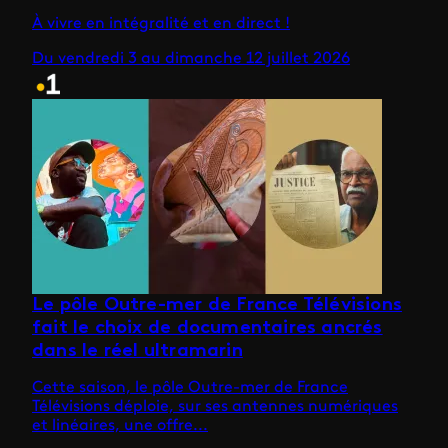
À vivre en intégralité et en direct !
Du vendredi 3 au dimanche 12 juillet 2026
Le pôle Outre-mer de France Télévisions
fait le choix de documentaires ancrés
dans le réel ultramarin
Cette saison, le pôle Outre-mer de France
Télévisions déploie, sur ses antennes numériques
et linéaires, une offre...