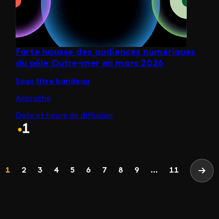
Forte hausse des audiences numériques
du pôle Outre-mer en mars 2026
Sous titre bandeau
Accroche
Date et heure de diffusion
Pagination
Page
Page
Page
Page
Page
Page
Page
Page
Page
1
2
3
4
5
6
7
8
9
...
11
Page