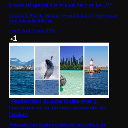
ère
Dispositif spécial à suivre sur Réunion La 1
Le Sakifo Musik Festival revient à Saint-Pierre pour
une nouvelle édition.
Les 5, 6 et 7 juin 2026
Mobilisation du pôle Outre-mer à
l'occasion de la Journée mondiale de
l'océan
Préserver cet héritage naturel est l'affaire de