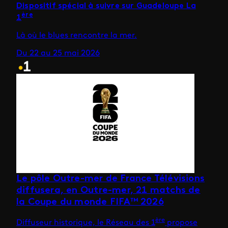
Dispositif spécial à suivre sur Guadeloupe La
ère
1
Là où le blues rencontre la mer.
Du 22 au 25 mai 2026
Le pôle Outre-mer de France Télévisions
diffusera, en Outre-mer, 21 matchs de
la Coupe du monde FIFA™ 2026
ère
Diffuseur historique, le Réseau des 1
propose