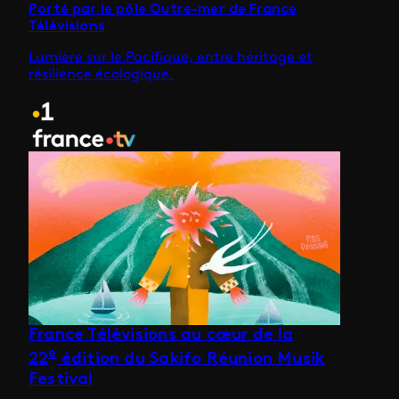
Porté par le pôle Outre-mer de France
Télévisions
Lumière sur le Pacifique, entre héritage et
résilience écologique.
France Télévisions au cœur de la
e
22
édition du Sakifo Réunion Musik
Festival