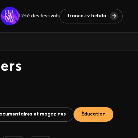
L'été des festivals
france.tv hebdo
ers
ocumentaires et magazines
Éducation