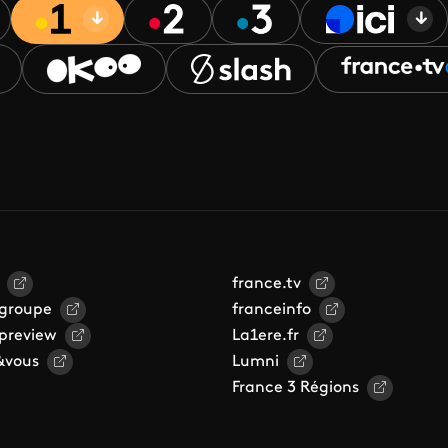
france.tv
 groupe
franceinfo
 preview
La1ere.fr
&vous
Lumni
France 3 Régions