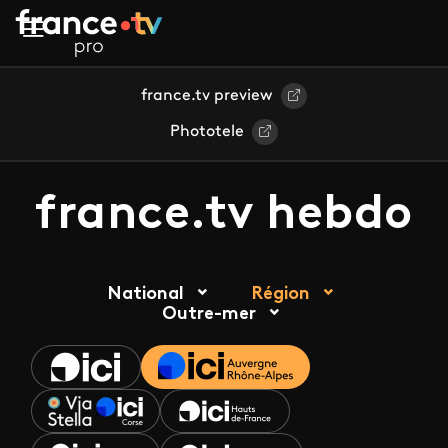
Aller au contenu principal
france.tv preview
Phototele
france.tv hebdo
National
Région
Outre-mer