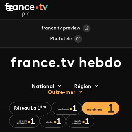
Aller au contenu principal
france.tv preview
Phototele
france.tv hebdo
National
Région
Outre-mer
ère
Réseau La 1