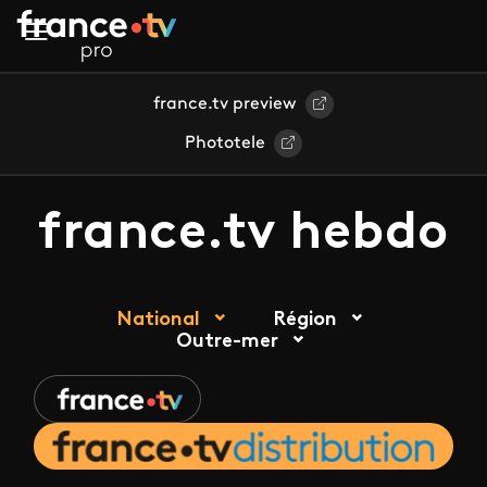
Aller au contenu principal
france.tv preview
Phototele
france.tv hebdo
National
Région
Outre-mer