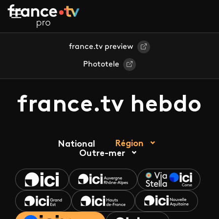
Aller au contenu principal
france.tv preview
Phototele
france.tv hebdo
Région
National
Outre-mer