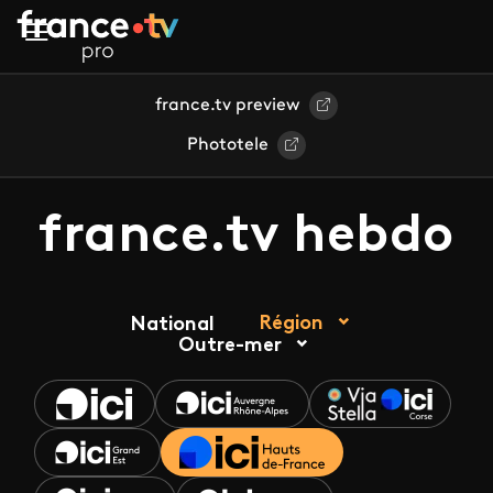
Aller au contenu principal
france.tv preview
Phototele
france.tv hebdo
Région
National
Outre-mer