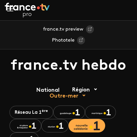
Aller au contenu principal
france.tv preview
Phototele
france.tv hebdo
Région
National
Outre-mer
ère
Réseau La 1