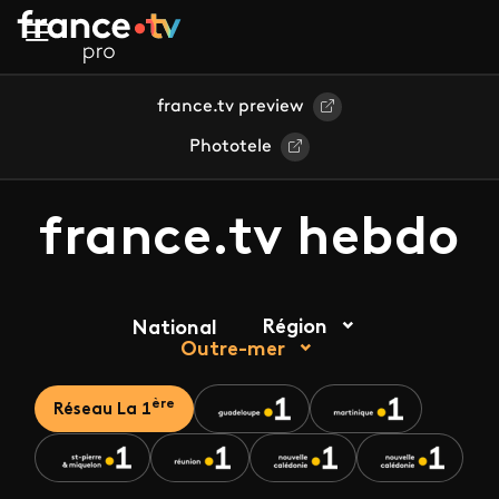
Aller au contenu principal
france.tv preview
Phototele
france.tv hebdo
Région
National
Outre-mer
ère
Réseau La 1