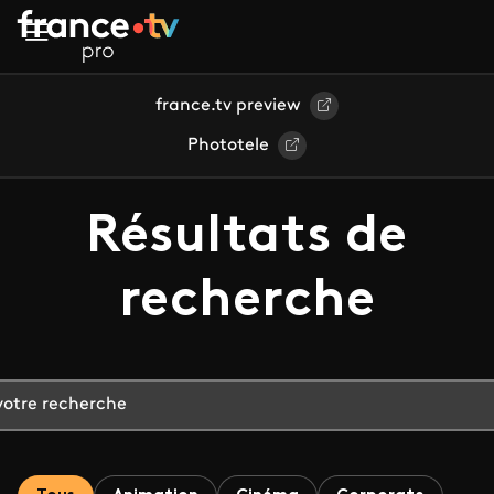
Aller au contenu principal
france.tv preview
Phototele
Résultats de
recherche