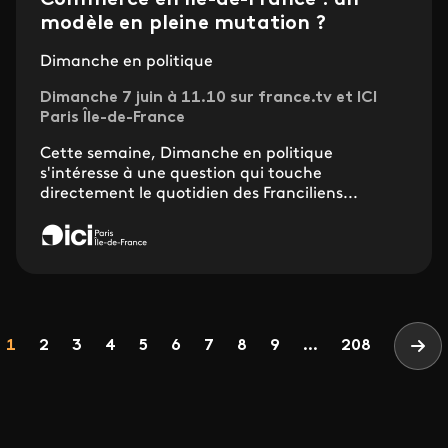
Commerce en Île-de-France : un
modèle en pleine mutation ?
Dimanche en politique
Dimanche 7 juin à 11.10 sur france.tv et ICI
Paris Île-de-France
Cette semaine, Dimanche en politique
s'intéresse à une question qui touche
directement le quotidien des Franciliens...
Pagination
Page
Page
Page
Page
Page
Page
Page
Page
Page
1
2
3
4
5
6
7
8
9
...
208
Pag