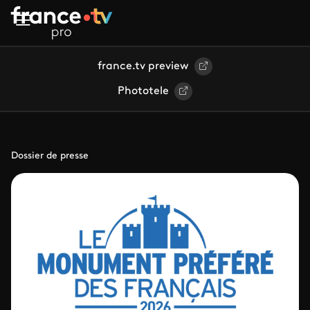
Aller au contenu principal
france.tv preview
Phototele
Dossier de presse