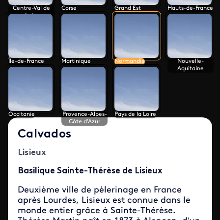
Centre-Val de
Corse
Grand Est
Hauts-de-France
Loire
Île-de-France
Martinique
Normandie
Nouvelle-
Aquitaine
Occitanie
Provence-Alpes-
Pays de la Loire
Côte d'Azur
Calvados
Lisieux
Basilique Sainte-Thérèse de Lisieux
Deuxième ville de pèlerinage en France
après Lourdes, Lisieux est connue dans le
monde entier grâce à Sainte-Thérèse.