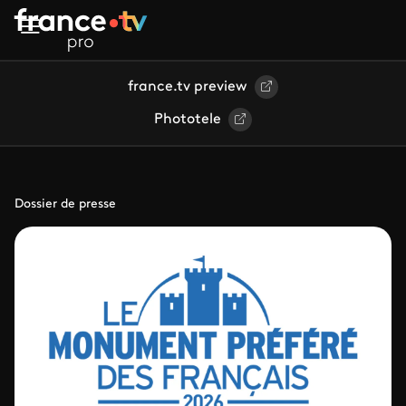
Aller au contenu principal
france.tv preview
Phototele
Dossier de presse