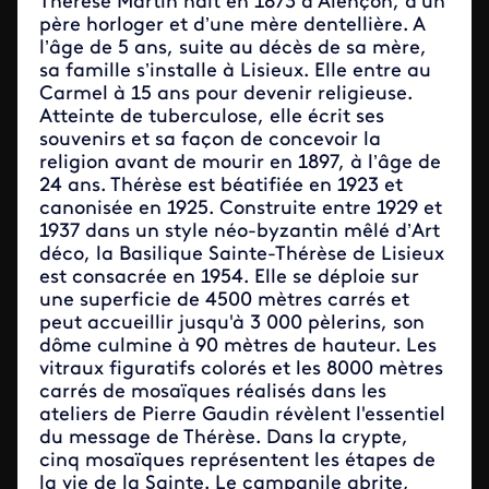
Thérèse Martin naît en 1873 à Alençon, d’un
père horloger et d’une mère dentellière. A
l’âge de 5 ans, suite au décès de sa mère,
sa famille s’installe à Lisieux. Elle entre au
Carmel à 15 ans pour devenir religieuse.
Atteinte de tuberculose, elle écrit ses
souvenirs et sa façon de concevoir la
religion avant de mourir en 1897, à l’âge de
24 ans. Thérèse est béatifiée en 1923 et
canonisée en 1925. Construite entre 1929 et
1937 dans un style néo-byzantin mêlé d’Art
déco, la Basilique Sainte-Thérèse de Lisieux
est consacrée en 1954. Elle se déploie sur
une superficie de 4500 mètres carrés et
peut accueillir jusqu'à 3 000 pèlerins, son
dôme culmine à 90 mètres de hauteur. Les
vitraux figuratifs colorés et les 8000 mètres
carrés de mosaïques réalisés dans les
ateliers de Pierre Gaudin révèlent l'essentiel
du message de Thérèse. Dans la crypte,
cinq mosaïques représentent les étapes de
la vie de la Sainte. Le campanile abrite,