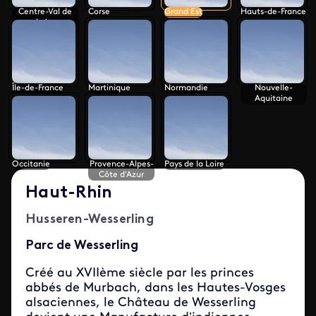
Centre-Val de
Corse
Grand Est
Hauts-de-France
Loire
Île-de-France
Martinique
Normandie
Nouvelle-
Aquitaine
Occitanie
Provence-Alpes-
Pays de la Loire
Côte d'Azur
Haut-Rhin
Husseren-Wesserling
Parc de Wesserling
Créé au XVIIème siècle par les princes
abbés de Murbach, dans les Hautes-Vosges
alsaciennes, le Château de Wesserling