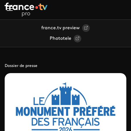
Aller au contenu principal
france.tv preview
Phototele
Dossier de presse