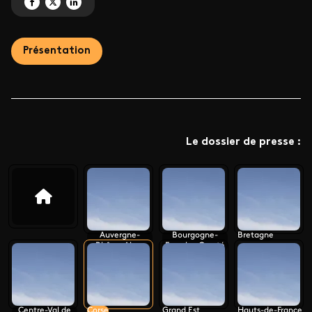
Partagez 'Le monument préféré des Français 2026' sur Facebook
Partagez 'Le monument préféré des Français 2026' sur X
Partagez 'Le monument préféré des Français 2026' sur LinkedIn
Présentation
Le dossier de presse :
Auvergne-
Bourgogne-
Bretagne
Rhône-Alpes
Franche-Comté
Centre-Val de
Corse
Grand Est
Hauts-de-France