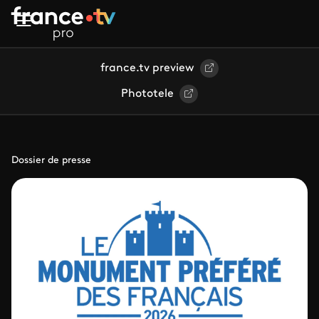
Aller au contenu principal
france.tv preview
Phototele
Dossier de presse