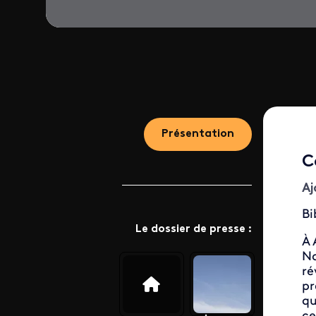
Présentation
C
Aj
Bi
Le dossier de presse :
À 
Na
ré
pr
qu