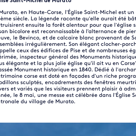
lise Saint-Michel de Murato
Murato, en Haute-Corse, l’Église Saint-Michel est un
Ième siècle. La légende raconte qu’elle aurait été bâ
truisirent ensuite la forêt alentour pour que l’église 
san bicolore est reconnaissable à l'alternance de pier
euve, le Bevinco, et de calcaire blanc provenant de S
semblées irrégulièrement. Son élégant clocher-porc
ppelle ceux des édifices de Pise et de nombreuses ég
rimée, inspecteur général des Monuments historiqu
us élégante et la plus jolie église qu'il ait vu en Corse
assée Monument historique en 1840. Dédié à l’archan
trimoine corse est doté en façades d’un riche prog
dillons sculptés, encadrements des fenêtres meurtri
vers et variés que les visiteurs prennent plaisir à ad
née, le 8 mai, une messe est célébrée dans l’Église S
tronale du village de Murato.