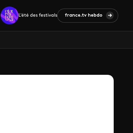
L'été des festivals
france.tv hebdo