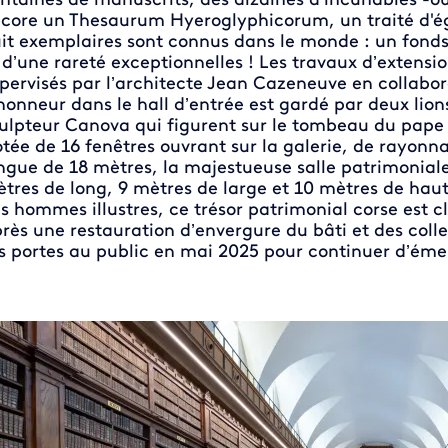
ntaines de manuscrits, des dizaines d’incunables -
core un Thesaurum Hyeroglyphicorum, un traité d'ég
it exemplaires sont connus dans le monde : un fonds 
 d’une rareté exceptionnelles ! Les travaux d’extensio
pervisés par l’architecte Jean Cazeneuve en collabor
honneur dans le hall d’entrée est gardé par deux lion
ulpteur Canova qui figurent sur le tombeau du pape 
tée de 16 fenêtres ouvrant sur la galerie, de rayonna
ngue de 18 mètres, la majestueuse salle patrimonial
tres de long, 9 mètres de large et 10 mètres de haut.
s hommes illustres, ce trésor patrimonial corse est 
rès une restauration d’envergure du bâti et des colle
s portes au public en mai 2025 pour continuer d’émerv