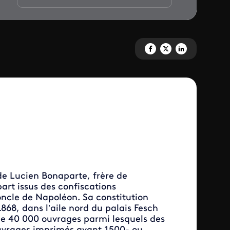
Partagez 'Le monument préféré
Partagez 'Le monument pr
Partagez 'Le monume
e de Lucien Bonaparte, frère de
rt issus des confiscations
 oncle de Napoléon. Sa constitution
868, dans l’aile nord du palais Fesch
 de 40 000 ouvrages parmi lesquels des