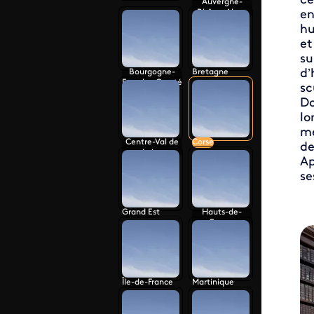
ce
Auvergne-
Rhône-Alpes
en
hu
et
su
d’
Bourgogne-
Bretagne
Franche-Comté
sc
Do
lo
mè
Centre-Val de
Corse
de
Loire
Ap
se
Grand Est
Hauts-de-
France
Île-de-France
Martinique