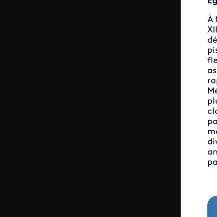
Ég
À 
XI
dé
pi
fl
as
ra
Mé
pl
cl
pa
mo
di
an
pa