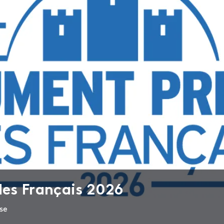
es Français 2026
se