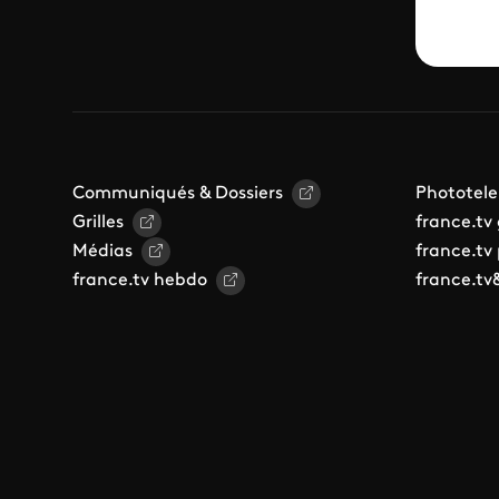
Communiqués & Dossiers
Phototele
Grilles
france.tv
Médias
france.tv
france.tv hebdo
france.tv