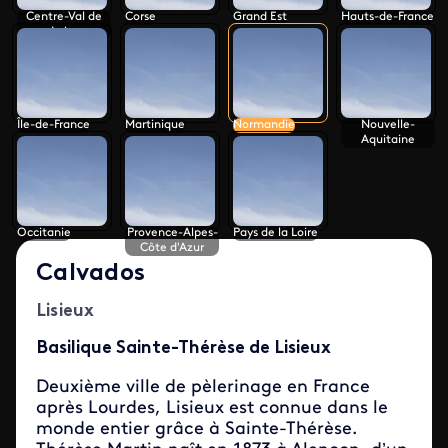
Centre-Val de
Corse
Grand Est
Hauts-de-France
Loire
Île-de-France
Martinique
Normandie
Nouvelle-
Aquitaine
Occitanie
Provence-Alpes-
Pays de la Loire
Côte d'Azur
Calvados
Lisieux
Basilique Sainte-Thérèse de Lisieux
Deuxième ville de pèlerinage en France
après Lourdes, Lisieux est connue dans le
monde entier grâce à Sainte-Thérèse.