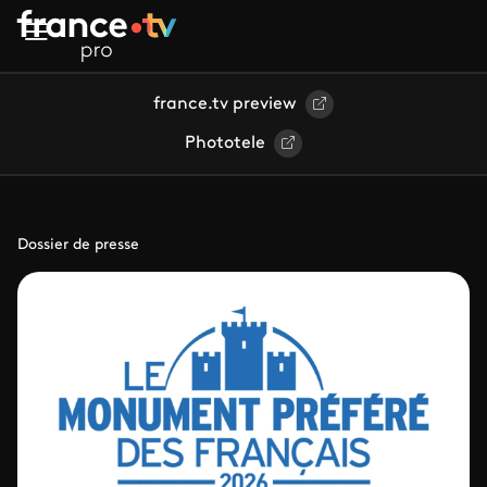
Aller au contenu principal
france.tv preview
Phototele
Dossier de presse