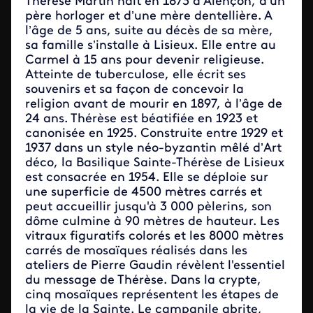
Thérèse Martin naît en 1873 à Alençon, d’un
père horloger et d’une mère dentellière. A
l’âge de 5 ans, suite au décès de sa mère,
sa famille s’installe à Lisieux. Elle entre au
Carmel à 15 ans pour devenir religieuse.
Atteinte de tuberculose, elle écrit ses
souvenirs et sa façon de concevoir la
religion avant de mourir en 1897, à l’âge de
24 ans. Thérèse est béatifiée en 1923 et
canonisée en 1925. Construite entre 1929 et
1937 dans un style néo-byzantin mêlé d’Art
déco, la Basilique Sainte-Thérèse de Lisieux
est consacrée en 1954. Elle se déploie sur
une superficie de 4500 mètres carrés et
peut accueillir jusqu'à 3 000 pèlerins, son
dôme culmine à 90 mètres de hauteur. Les
vitraux figuratifs colorés et les 8000 mètres
carrés de mosaïques réalisés dans les
ateliers de Pierre Gaudin révèlent l'essentiel
du message de Thérèse. Dans la crypte,
cinq mosaïques représentent les étapes de
la vie de la Sainte. Le campanile abrite,