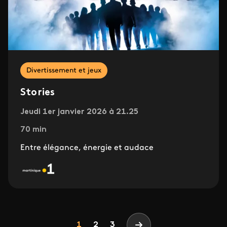
Divertissement et jeux
Stories
Jeudi 1er janvier 2026 à 21.25
70 min
Entre élégance, énergie et audace
Pagination
Page
Page
Page
1
2
3