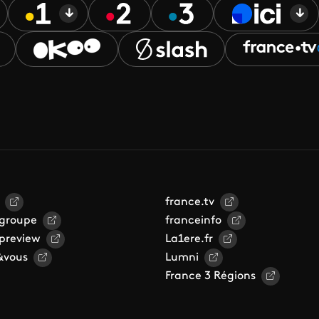
france.tv
 groupe
franceinfo
 preview
La1ere.fr
&vous
Lumni
France 3 Régions