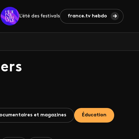
L'été des festivals
france.tv hebdo
ers
ocumentaires et magazines
Éducation