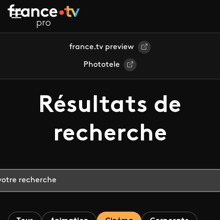
Aller au contenu principal
france.tv preview
Phototele
Résultats de
recherche