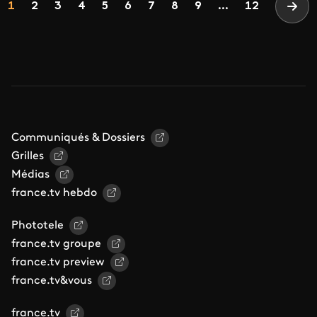
Page
Page
Page
Page
Page
Page
Page
Page
Page
1
2
3
4
5
6
7
8
9
...
12
Page
Communiqués & Dossiers
Grilles
Médias
france.tv hebdo
Phototele
france.tv groupe
france.tv preview
france.tv&vous
france.tv