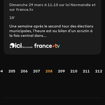
Dimanche 29 mars à 11.10 sur Ici Normandie et
sur france.tv
28'
Une semaine après le second tour des élections
municipales, l’heure est au bilan d’un scrutin à
la fois central dans...
Pagination
age
Page
Page
Page
Page
Page
Page
Page
Page
04
205
206
207
208
209
210
211
212