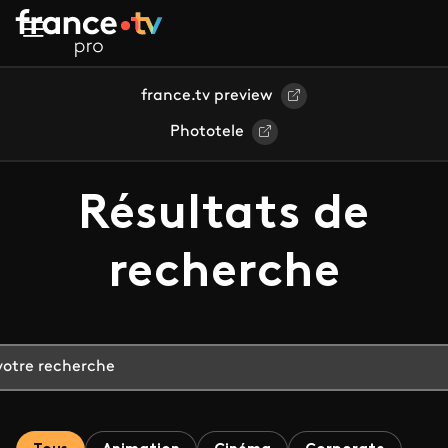
Aller au contenu principal
france.tv preview
Phototele
Résultats de
recherche