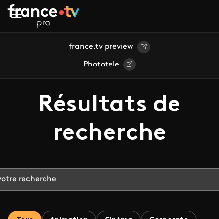
Aller au contenu principal
france.tv preview
Phototele
Résultats de
recherche