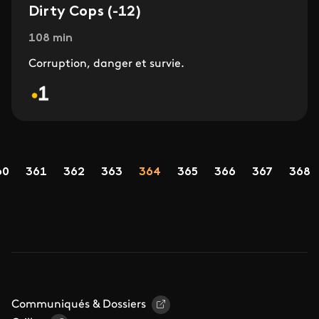
Dirty Cops (-12)
108 min
Corruption, danger et survie.
Pagination
age
Page
Page
Page
Page
Page
Page
Page
Page
60
361
362
363
364
365
366
367
368
Communiqués & Dossiers