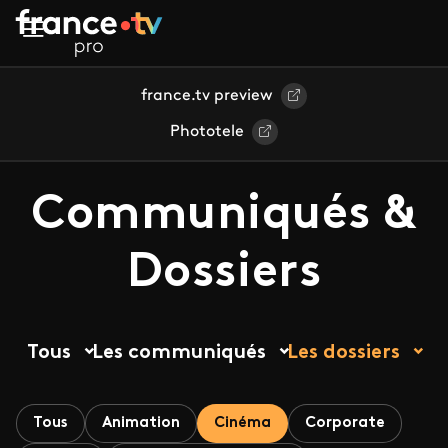
Aller au contenu principal
france.tv preview
Phototele
Communiqués &
Dossiers
Tous
Les communiqués
Les dossiers
Tous
Animation
Cinéma
Corporate