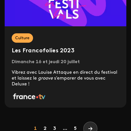
Culture
Les Francofolies 2023
Dimanche 16 et jeudi 20 juillet
Vibrez avec Louise Attaque en direct du festival
et laissez le
groove
s'emparer de vous avec
Deluxe !
Pagination
Page
Page
Page
1
2
3
...
5
Page suivante