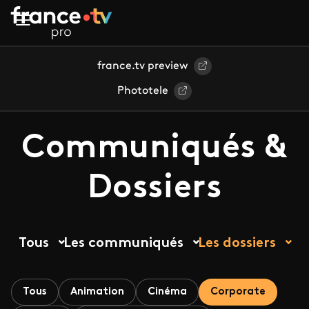
Aller au contenu principal
france.tv preview
Phototele
Communiqués &
Dossiers
Tous
Les communiqués
Les dossiers
Tous
Animation
Cinéma
Corporate