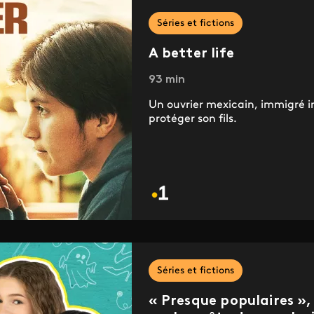
Séries et fictions
A better life
93 min
Un ouvrier mexicain, immigré in
protéger son fils.
Séries et fictions
« Presque populaires »,