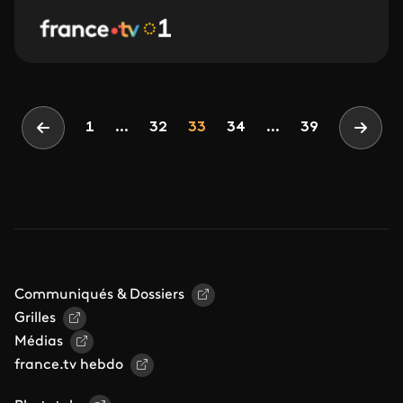
Pagination
Page
Page
Page
1
...
32
33
34
...
39
Page précédente
Page 
Communiqués & Dossiers
Grilles
Médias
france.tv hebdo