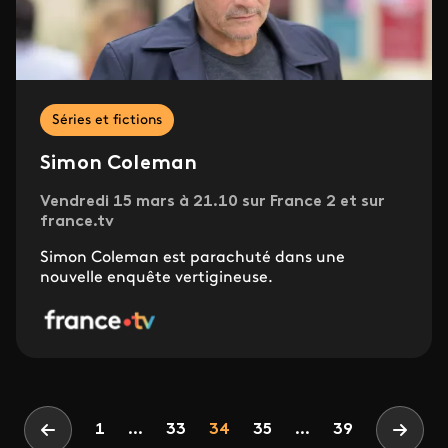
Séries et fictions
Simon Coleman
Vendredi 15 mars à 21.10 sur France 2 et sur
france.tv
Simon Coleman est parachuté dans une
nouvelle enquête vertigineuse.
Pagination
Page
Page
Page
1
...
33
34
35
...
39
Page précédente
Page 