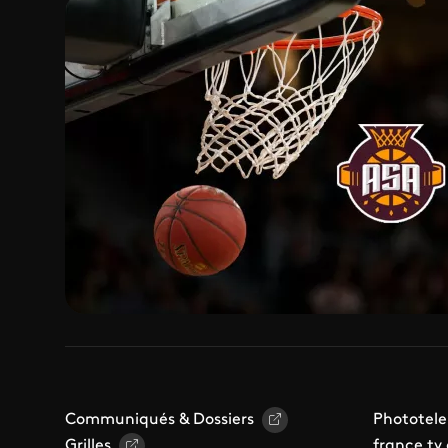
Communiqués & Dossiers
Phototele
Grilles
france.tv