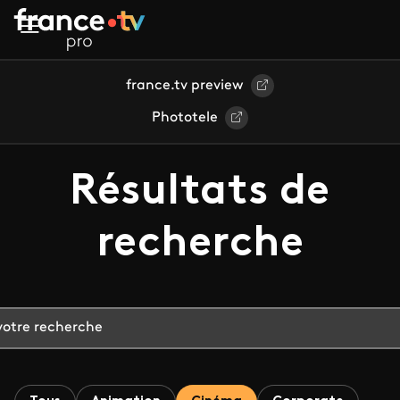
Aller au contenu principal
france.tv preview
Phototele
Résultats de
recherche