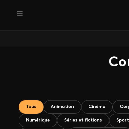
Aller au contenu principal
Co
Tous
Animation
Cinéma
Cor
Numérique
Séries et fictions
Sport