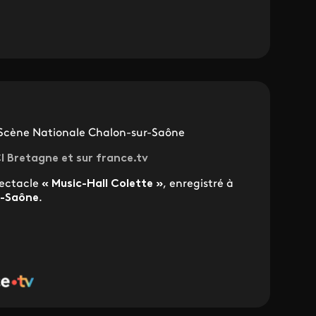
, Scène Nationale Chalon-sur-Saône
CI Bretagne et sur france.tv
pectacle
« Music-Hall Colette »
, enregistré à
r-Saône
.